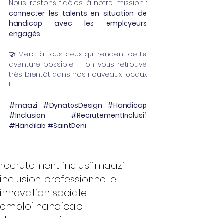
Nous restons fidèles à notre mission : 
connecter les talents en situation de 
handicap avec les employeurs 
engagés
.
🤝 Merci à tous ceux qui rendent cette 
aventure possible — on vous retrouve 
très bientôt dans nos nouveaux locaux 
!
#maazi
#DynatosDesign
#Handicap
#Inclusion
#RecrutementInclusif
#Handilab
#SaintDeni
recrutement inclusif
maazi
inclusion professionnelle
innovation sociale
emploi handicap