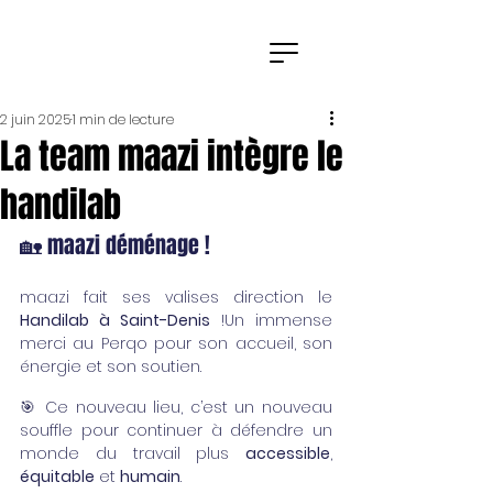
2 juin 2025
1 min de lecture
La team maazi intègre le
handilab
🏡 maazi déménage !
maazi fait ses valises direction le 
Handilab à Saint-Denis
 !Un immense 
merci au Perqo pour son accueil, son 
énergie et son soutien.
🎯 Ce nouveau lieu, c’est un nouveau 
souffle pour continuer à défendre un 
monde du travail plus 
accessible
, 
équitable
 et 
humain
.