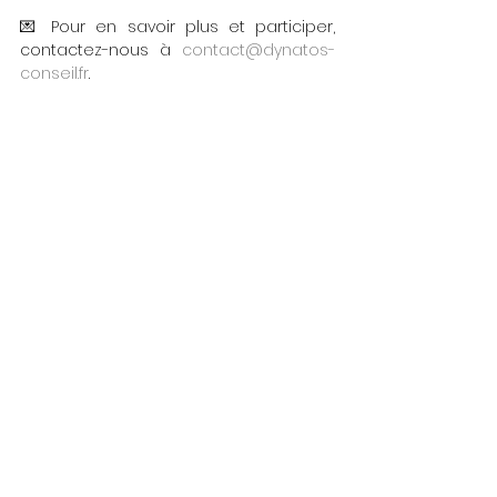
💌 Pour en savoir plus et participer, 
contactez-nous à 
contact@dynatos-
conseil.fr
.
maazi
Voir tout
Posts récents