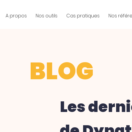
A propos
Nos outils
Cas pratiques
Nos référ
BLOG
Les derni
de Dynat