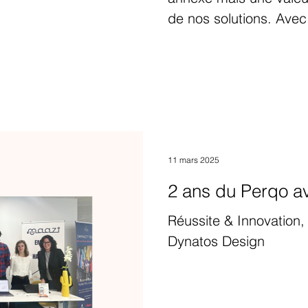
de nos solutions. Ave
situation de handicap,
et innovation vont de pair. Celle d’am
continuellement notre 
outils justes, et d’ac
futur du travail plus inc
11 mars 2025
2 ans du Perqo a
Réussite & Innovation
Dynatos Design