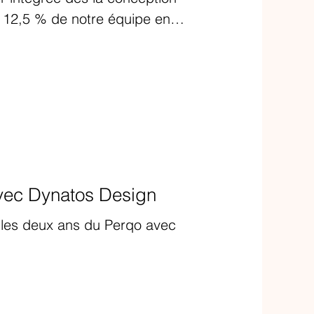
c 12,5 % de notre équipe en
 nous prouvons que diversité
éliorer
impact, de construire des
compagner nos clients vers un
lusif.
vec Dynatos Design
, les deux ans du Perqo avec