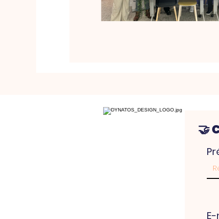
🤝 
P
E-