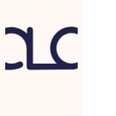
accompagne les organisations qui
souhaitent adapter leurs
environnements de travail et
donner à chaque talent la
possibilité de s’épanouir
durablement.