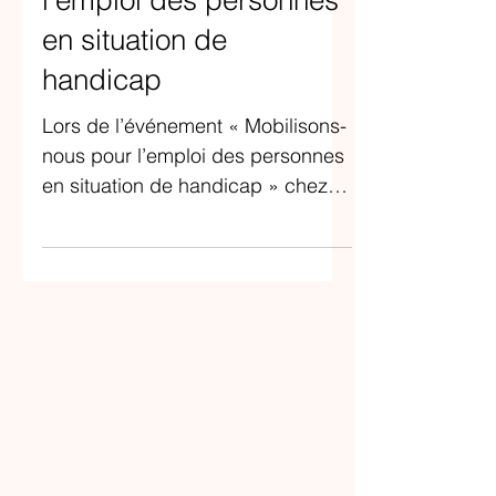
4 nov. 2025
🌿 Dynatos Design avec
maazi se mobilise pour
l’emploi des personnes
en situation de
handicap
Lors de l’événement « Mobilisons-
nous pour l’emploi des personnes
en situation de handicap » chez
Metafore Vincennes Foch,
Dynatos Design a réaffirmé son
engagement en faveur d’un
recrutement plus inclusif. À travers
sa solution maazi, l’entreprise