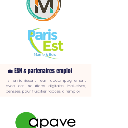
💼 ESN & partenaires emploi
Ils enrichissent leur accompagnement
avec des solutions digitales inclusives,
pensées pour fluidifier l’accès à l’emploi.