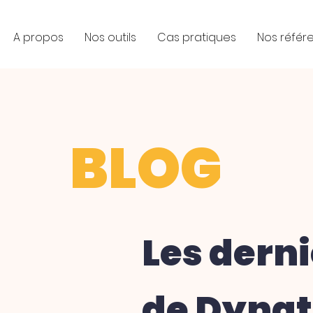
A propos
Nos outils
Cas pratiques
Nos référ
BLOG
Les derni
de Dynat