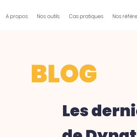
A propos
Nos outils
Cas pratiques
Nos référ
BLOG
Les derni
de Dynat